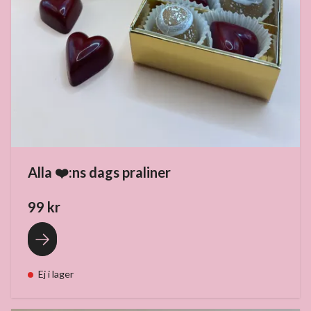
Alla ❤️:ns dags praliner
99 kr
Ej i lager