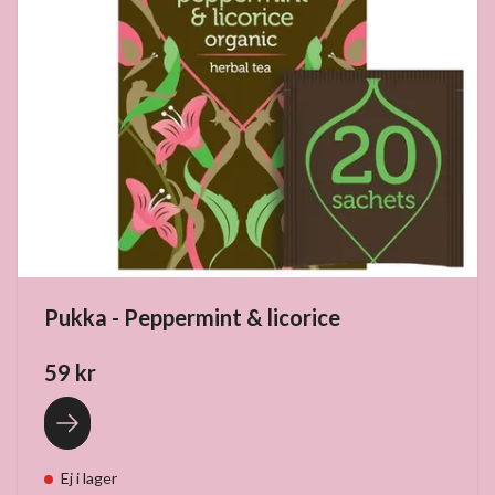
Pukka - Peppermint & licorice
59 kr
Ej i lager