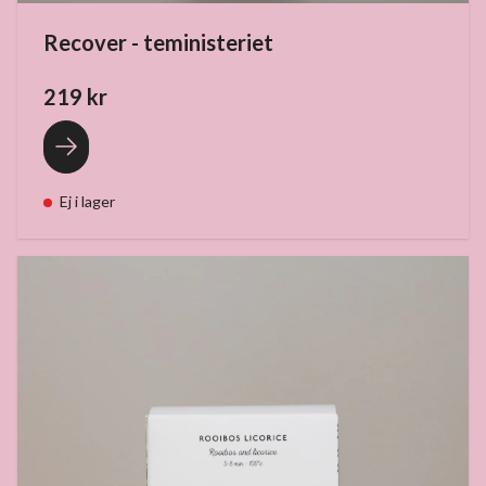
Recover - teministeriet
219 kr
Ej i lager