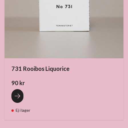
731 Rooibos Liquorice
90 kr
Ej i lager