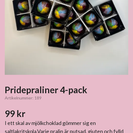
Pridepraliner 4-pack
Artikelnummer:
189
99 kr
I ett skal av mjölkchoklad gömmer sig en
saltlakritskola.Varje pralin är putsad, gjuten och fylld