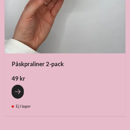
Påskpraliner 2-pack
49 kr
Ej i lager