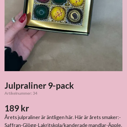
Julpraliner 9-pack
Artikelnummer:
34
189 kr
Årets julpraliner är äntligen här. Här är årets smaker:-
Saffran-Glögg-Lakritskola/kanderade mandlar-Äpple,