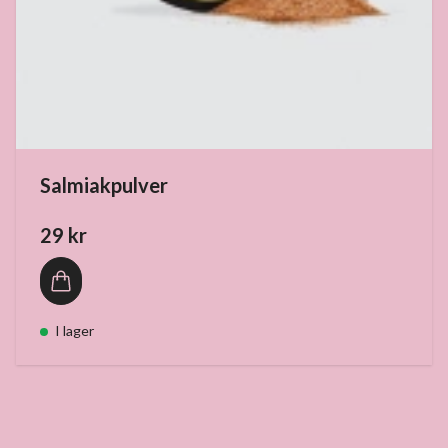
Salmiakpulver
29 kr
I lager