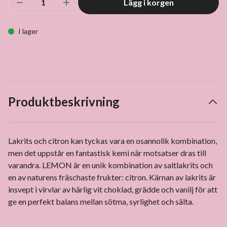
Lägg i korgen
I lager
Produktbeskrivning
Lakrits och citron kan tyckas vara en osannolik kombination,
men det uppstår en fantastisk kemi när motsatser dras till
varandra. LEMON är en unik kombination av saltlakrits och
en av naturens fräschaste frukter: citron. Kärnan av lakrits är
insvept i virvlar av härlig vit choklad, grädde och vanilj för att
ge en perfekt balans mellan sötma, syrlighet och sälta.