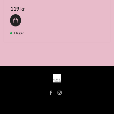
119 kr
I lager