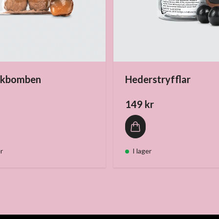
akbomben
Hederstryfflar
149 kr
er
I lager