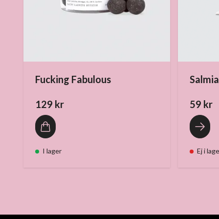
Fucking Fabulous
Salmi
129 kr
59 kr
I lager
Ej i lag