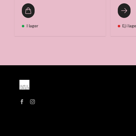
I lager
Ej i lag