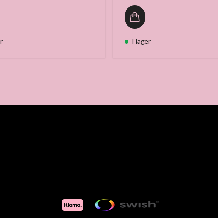
er
I lager