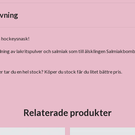
vning
la hockeysnask!
ing av lakritspulver och salmiak som till älsklingen
Salmiakbomb
er tar du en hel stock? Köper du stock får du litet bättre pris.
Relaterade produkter