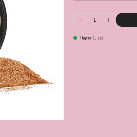
(
st)
I lager
3