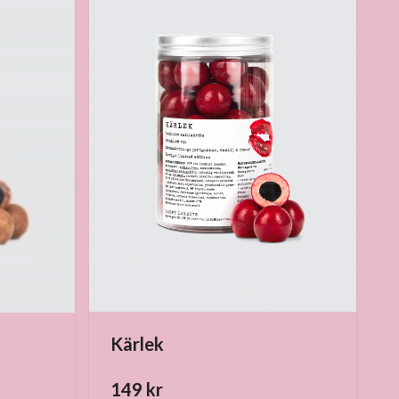
Kärlek
149 kr