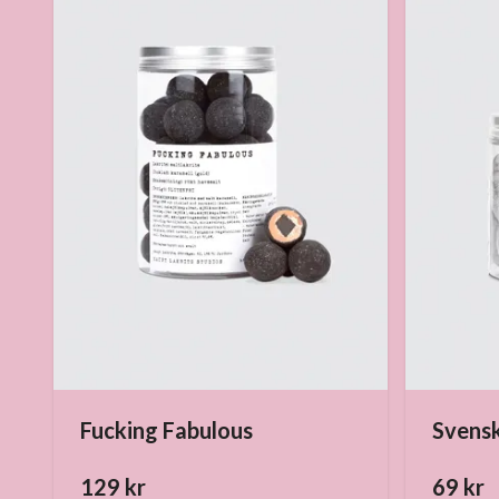
Fucking Fabulous
Svensk
129 kr
69 kr