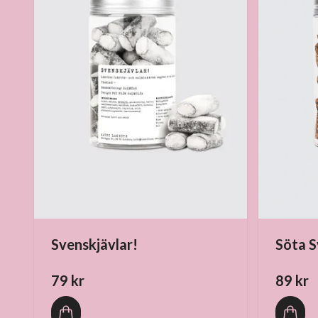
Svenskjävlar!
Söta S
79 kr
89 kr