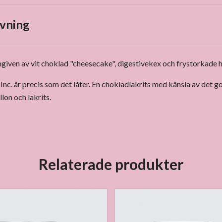
vning
given av vit choklad "cheesecake", digestivekex och frystorkade h
c. är precis som det låter. En chokladlakrits med känsla av det 
lon och lakrits.
Relaterade produkter