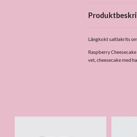
Produktbeskri
Långkokt saltlakrits om
Raspberry Cheesecake In
vet, cheesecake med hal