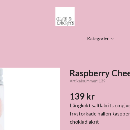
Kategorier
Raspberry Che
Artikelnummer:
139
139 kr
Långkokt saltlakrits omgiv
frystorkade hallonRaspberr
chokladlakrit