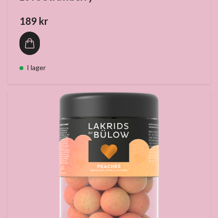
189 kr
I lager