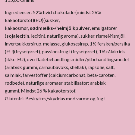
Ingredienser: 52% hvid chokolade (mindst 26%
kakaotørstof)(EU)(sukker,
kakaosmør,
sødmælks-/helmjölkpulver
, emulgatorer
(
sojalecitin
, lecitin), naturlig aroma), sukker, rismel/rismjöl,
invertsukkersirup, melasse, glukosesirup, 1% fersken/persika
(EU)(frysetørret), passionsfrugt (frysetørret), 1% rålakrids
(ikke-EU), overfladebehandlingsmidler/ytbehandlingsmedel
(arabisk gummi, carnaubavoks, shellak), rapsolie, salt,
salmiak, farvestoffer (calciumcarbonat, beta-caroten,
rødbede), naturlige aromaer, stabilisator: arabisk
gummi. Mindst 26 % kakaotørstof.
Glutenfri. Beskyttes/skyddas mod varme og fugt.