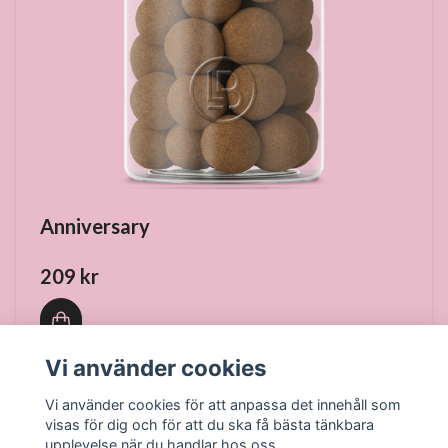
Anniversary
209 kr
Vi använder cookies
I lager
Vi använder cookies för att anpassa det innehåll som
visas för dig och för att du ska få bästa tänkbara
upplevelse när du handlar hos oss.