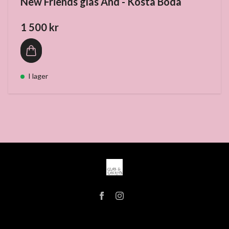
New Friends glas And - Kosta Boda
1 500 kr
I lager