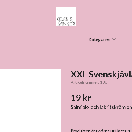
Kategorier
XXL Svenskjävl
Artikelnummer:
136
19 kr
Salmiak- och lakritskräm om
Produkten är tyvärr slut i lager. :(