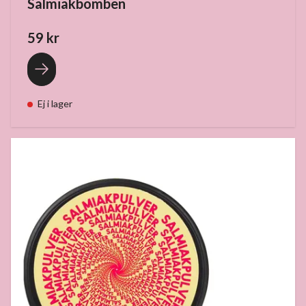
Salmiakbomben
59 kr
Ej i lager