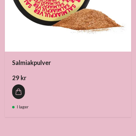
Salmiakpulver
29 kr
I lager