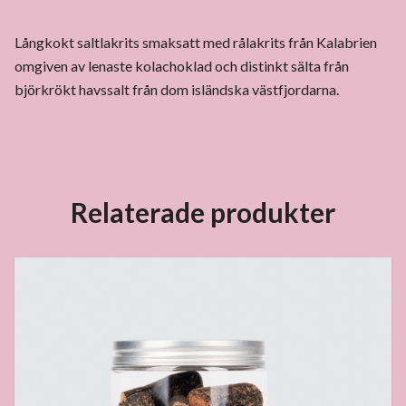
Långkokt saltlakrits smaksatt med rålakrits från Kalabrien
omgiven av lenaste kolachoklad och distinkt sälta från
björkrökt havssalt från dom isländska västfjordarna.
Relaterade produkter