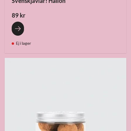
Svenskjävlar! Hallon
89 kr
Ej i lager