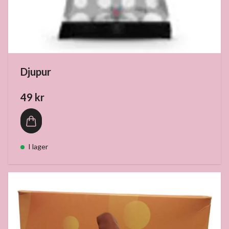
Djupur
49 kr
I lager